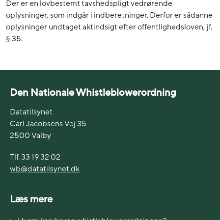
Der er en lovbestemt tavshedspligt vedrørende
oplysninger, som indgår i indberetninger. Derfor er sådanne
oplysninger undtaget aktindsigt efter offentlighedsloven, jf.
§ 35.
Den Nationale Whistleblowerordning
Datatilsynet
Carl Jacobsens Vej 35
2500 Valby
Tlf. 33 19 32 02
wb@datatilsynet.dk
Læs mere