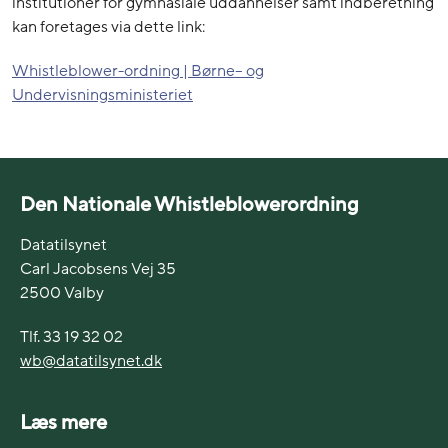
institutioner for gymnasiale uddannelser samt indberetning
kan foretages via dette link:
Whistleblower-ordning | Børne– og
Undervisningsministeriet
Den Nationale Whistleblowerordning
Datatilsynet
Carl Jacobsens Vej 35
2500 Valby
Tlf. 33 19 32 02
wb@datatilsynet.dk
Læs mere