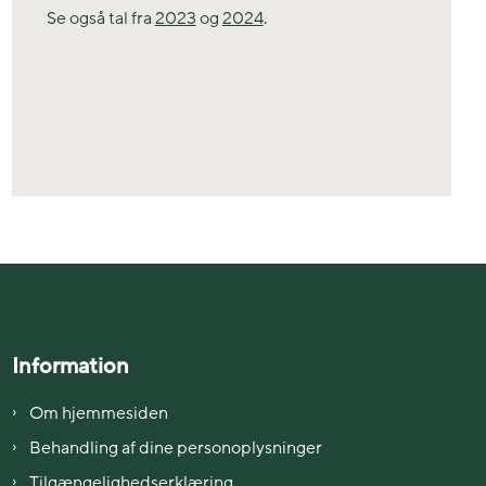
Se også tal fra
2023
og
2024
.
Information
Om hjemmesiden
Behandling af dine personoplysninger
Tilgængelighedserklæring