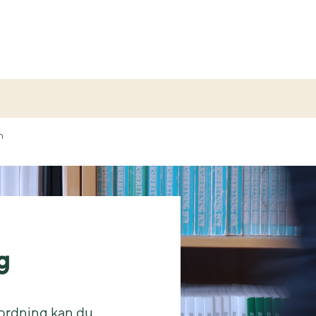
n
g
ordning kan du