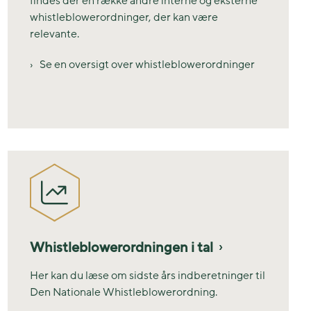
findes der en række andre interne og eksterne
whistleblowerordninger, der kan være
relevante.
Se en oversigt over whistleblowerordninger
Whistleblowerordningen i tal
Her kan du læse om sidste års indberetninger til
Den Nationale Whistleblowerordning.