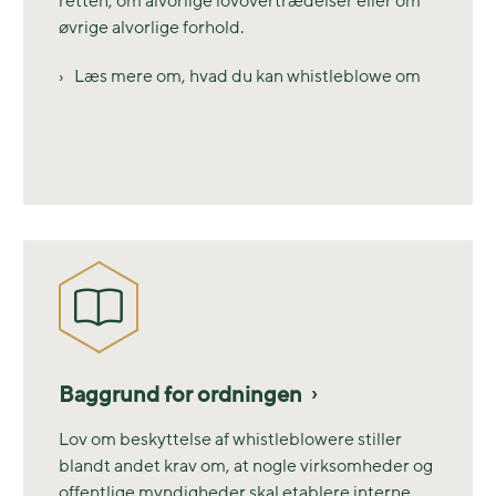
retten, om alvorlige lovovertrædelser eller om
øvrige alvorlige forhold.
Læs mere om, hvad du kan whistleblowe om
Baggrund for ordningen
Lov om beskyttelse af whistleblowere stiller
blandt andet krav om, at nogle virksomheder og
offentlige myndigheder skal etablere interne