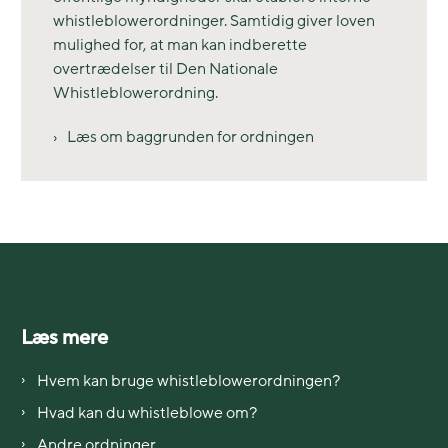
whistleblowerordninger. Samtidig giver loven
mulighed for, at man kan indberette
overtrædelser til Den Nationale
Whistleblowerordning.
Læs om baggrunden for ordningen
Læs mere
Hvem kan bruge whistleblowerordningen?
Hvad kan du whistleblowe om?
Andre ordninger